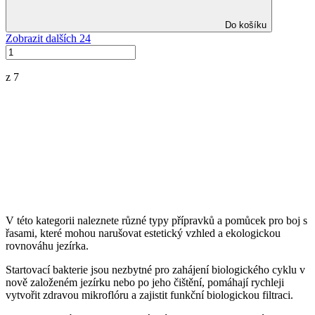
Do košíku
Zobrazit dalších 24
z 7
V této kategorii naleznete různé typy přípravků a pomůcek pro boj s
řasami, které mohou narušovat estetický vzhled a ekologickou
rovnováhu jezírka.
Startovací bakterie jsou nezbytné pro zahájení biologického cyklu v
nově založeném jezírku nebo po jeho čištění, pomáhají rychleji
vytvořit zdravou mikroflóru a zajistit funkční biologickou filtraci.